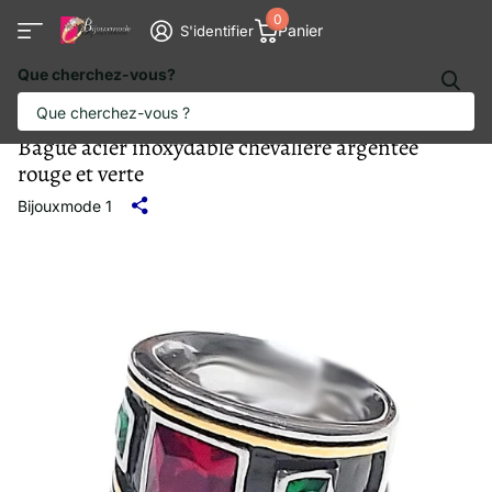
0
Panier
S'identifier
Que cherchez-vous?
Bague acier inoxydable chevalière argentée
rouge et verte
Bijouxmode 1