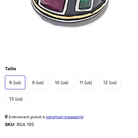
Taille
8 (us)
9 (us)
10 (us)
11 (us)
12 (us)
13 (us)
Enlèvement gratuit à
notre(nos) magasin(s)
SKU:
BGA 195