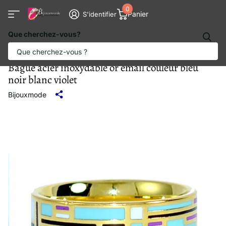
0
Panier
S'identifier
Que cherchez-vous?
Bague acier inoxydable or émail couleur bleu
noir blanc violet
Bijouxmode