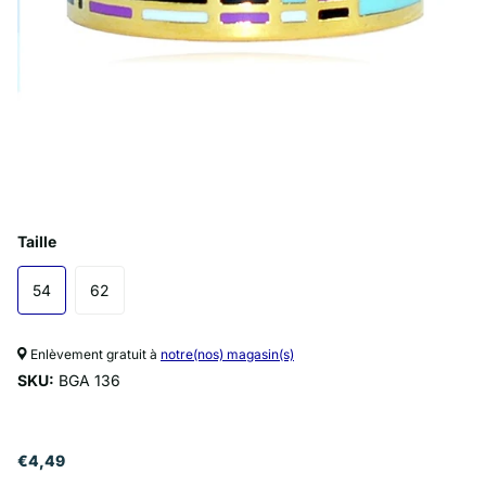
Taille
54
62
Enlèvement gratuit à
notre(nos) magasin(s)
SKU:
BGA 136
€4,49