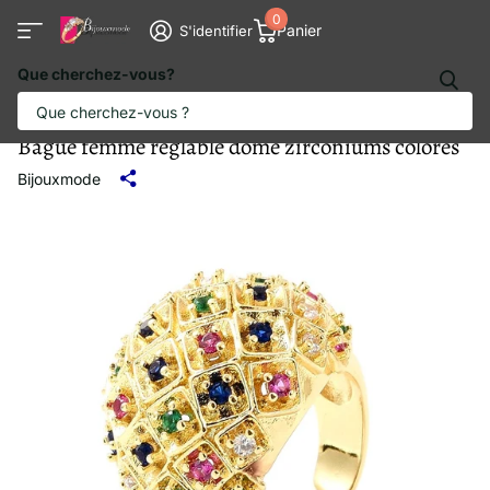
0
Panier
S'identifier
Que cherchez-vous?
Bague femme réglable dome zirconiums colorés
Bijouxmode