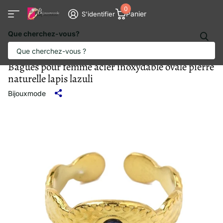
0
Panier
S'identifier
Que cherchez-vous?
Bagues pour femme acier inoxydable ovale pierre
naturelle lapis lazuli
Bijouxmode