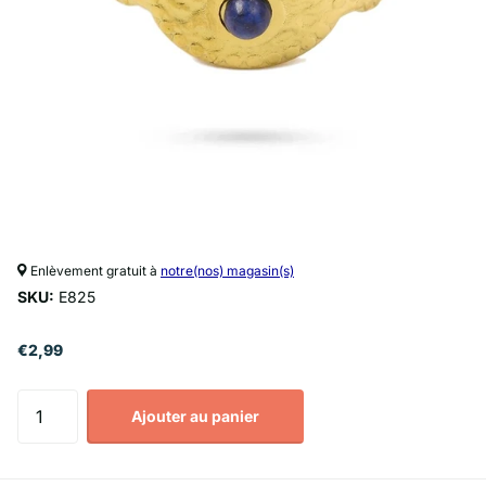
Enlèvement gratuit à
notre(nos) magasin(s)
SKU:
E825
€2,99
Ajouter au panier