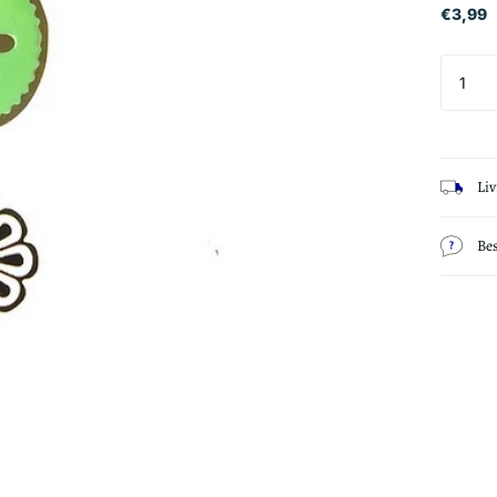
€3,99
Li
Be