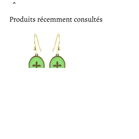
Produits récemment consultés
Bijouxmode
Boucles d'oreilles acier inoxydable
tombante émail verte avec chaînette
€3,99