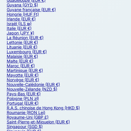
Guadeloupe
(EUR €)
Guyana
(GYD $)
Guyane française
(EUR €)
Hongrie
(HUF Ft)
Irlande
(EUR €)
Israël
(ILS ₪)
Italie
(EUR €)
Japon
(JPY ¥)
La Réunion
(EUR €)
Lettonie
(EUR €)
Lituanie
(EUR €)
Luxembourg
(EUR €)
Malaisie
(EUR €)
Malte
(EUR €)
Maroc
(EUR €)
Martinique
(EUR €)
Mayotte
(EUR €)
Norvège
(EUR €)
Nouvelle-Calédonie
(EUR €)
Nouvelle-Zélande
(NZD $)
Pays-Bas
(EUR €)
Pologne
(PLN zł)
Portugal
(EUR €)
R.A.S. chinoise de Hong Kong
(HKD $)
Roumanie
(RON Lei)
Royaume-Uni
(GBP £)
Saint-Pierre-et-Miquelon
(EUR €)
Singapour
(SGD $)