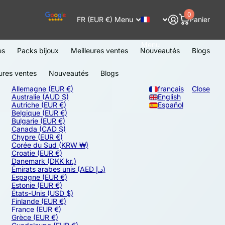
0
FR (EUR €)
Menu
Panier
Menu
es
Packs bijoux
Meilleures ventes
Nouveautés
Blogs
ures ventes
Nouveautés
Blogs
Allemagne
(EUR €)
français
Close
Australie
(AUD $)
English
Autriche
(EUR €)
Español
Belgique
(EUR €)
Bulgarie
(EUR €)
Canada
(CAD $)
Chypre
(EUR €)
Corée du Sud
(KRW ₩)
Croatie
(EUR €)
Danemark
(DKK kr.)
Émirats arabes unis
(AED د.إ)
Espagne
(EUR €)
Estonie
(EUR €)
États-Unis
(USD $)
Finlande
(EUR €)
France
(EUR €)
Grèce
(EUR €)