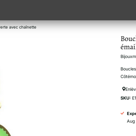
verte avec chaînette
Boucl
émail
Bijoux
Boucles
Côtém
Enlè
SKU:
E
Expé
Aug