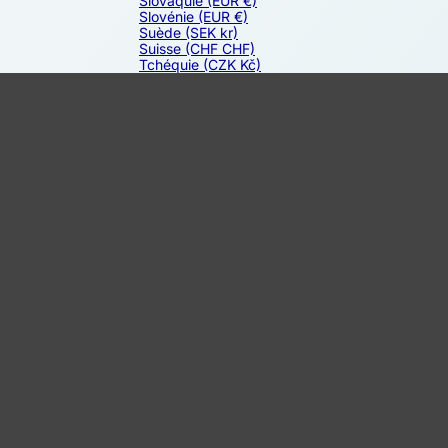
Slovaquie
(EUR €)
Slovénie
(EUR €)
Suède
(SEK kr)
Suisse
(CHF CHF)
Tchéquie
(CZK Kč)