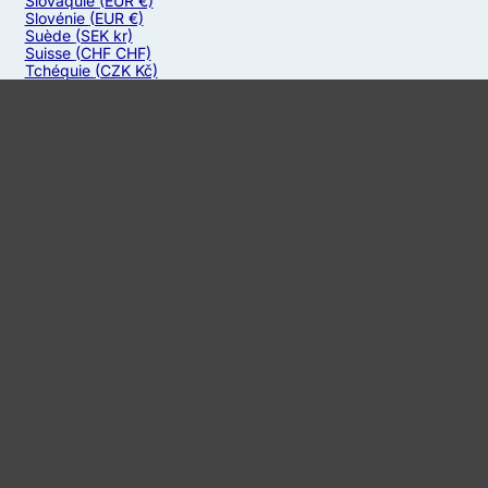
Slovaquie
(EUR €)
Slovénie
(EUR €)
Suède
(SEK kr)
Suisse
(CHF CHF)
Tchéquie
(CZK Kč)