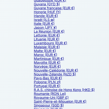
Guadeloupe
(EUR €)
Guyana
(GYD $)
Guyane française
(EUR €)
Hongrie
(HUF Ft)
Irlande
(EUR €)
Israël
(ILS ₪)
Italie
(EUR €)
Japon
(JPY ¥)
La Réunion
(EUR €)
Lettonie
(EUR €)
Lituanie
(EUR €)
Luxembourg
(EUR €)
Malaisie
(EUR €)
Malte
(EUR €)
Maroc
(EUR €)
Martinique
(EUR €)
Mayotte
(EUR €)
Norvège
(EUR €)
Nouvelle-Calédonie
(EUR €)
Nouvelle-Zélande
(NZD $)
Pays-Bas
(EUR €)
Pologne
(PLN zł)
Portugal
(EUR €)
R.A.S. chinoise de Hong Kong
(HKD $)
Roumanie
(RON Lei)
Royaume-Uni
(GBP £)
Saint-Pierre-et-Miquelon
(EUR €)
Singapour
(SGD $)