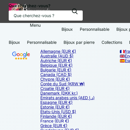
Que cherchez-vous?
Menu
Bijoux
Personnalisable
Bijoux 
Bijoux
Personnalisable
Bijoux par pierre
Collections
Allemagne
(EUR €)
fr
Australie
(AUD $)
En
Autriche
(EUR €)
Es
Belgique
(EUR €)
Bulgarie
(EUR €)
Canada
(CAD $)
Chypre
(EUR €)
Corée du Sud
(KRW ₩)
Croatie
(EUR €)
Danemark
(DKK kr.)
Émirats arabes unis
(AED د.إ)
Espagne
(EUR €)
Estonie
(EUR €)
États-Unis
(USD $)
Finlande
(EUR €)
France
(EUR €)
Grèce
(EUR €)