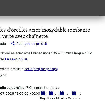
es d'oreilles acier inoxydable tombante
 verte avec chaînette
mode
Partagez ce produit
 d'oreilles acier émail Dimensions : 35 * 10 mm Marque : Lily
ode
En savoir plus
vement gratuit à
notre(nos) magasin(s)
1290
dié aujourd'hui ?
Commandez dans :
 07, 2026 15:00:00 +0200
0
0
0
4
3
9
5
8
Day
Hours
Minutes
Seconds