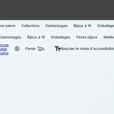
par pierre
Collections
Destockages
Bijoux à 1€
Emballag
Destockages
Bijoux à 1€
Emballages
Packs bijoux
Meille
ançais
Panier
0
Basculer le mode d'accessibilité
glish
pañol