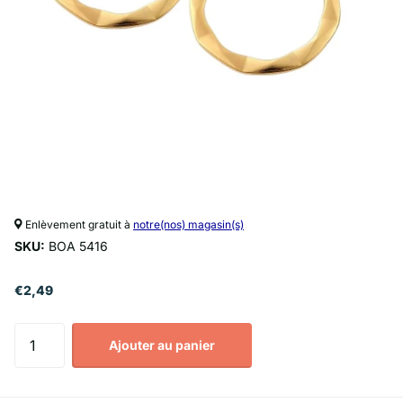
Enlèvement gratuit à
notre(nos) magasin(s)
SKU:
BOA 5416
€2,49
Ajouter au panier