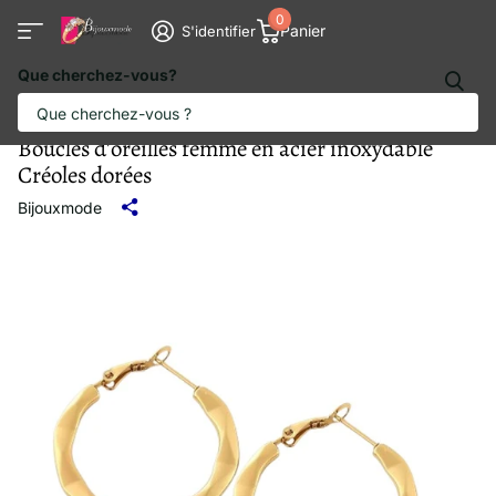
0
Panier
S'identifier
Que cherchez-vous?
Boucles d'oreilles femme en acier inoxydable
Créoles dorées
Bijouxmode