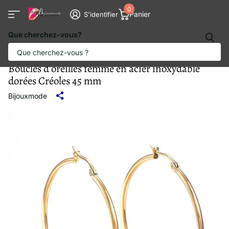
0
Panier
S'identifier
Que cherchez-vous?
Boucles d'oreilles femme en acier inoxydable
dorées Créoles 45 mm
Bijouxmode