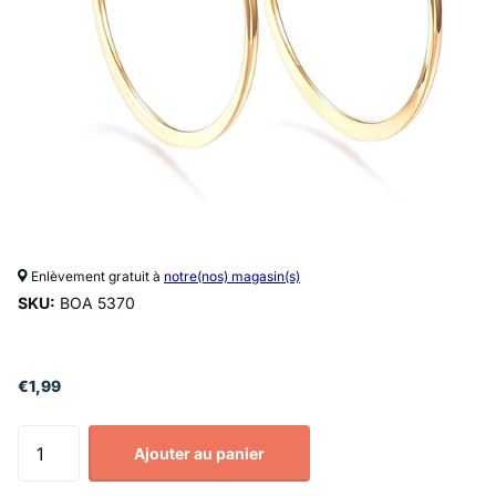
Enlèvement gratuit à
notre(nos) magasin(s)
SKU:
BOA 5370
€1,99
Ajouter au panier