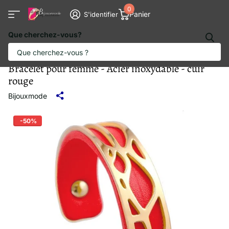
0
Panier
S'identifier
Que cherchez-vous?
Bracelet pour femme - Acier inoxydable - cuir
rouge
Bijouxmode
-50%