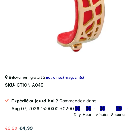
Enlèvement gratuit à
notre(nos) magasin(s)
SKU:
CTION A049
Expédié aujourd'hui ?
Commandez dans :
Aug 07, 2026 15:00:00 +0200
0
0
0
5
4
1
2
8
Day
Hours
Minutes
Seconds
€9,99
€4,99