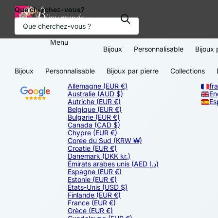
Que cherchez-vous?
Menu
Bijoux
Personnalisable
Bijoux 
Bijoux
Personnalisable
Bijoux par pierre
Collections
Allemagne
(EUR €)
fr
Australie
(AUD $)
En
Autriche
(EUR €)
Es
Belgique
(EUR €)
Bulgarie
(EUR €)
Canada
(CAD $)
Chypre
(EUR €)
Corée du Sud
(KRW ₩)
Croatie
(EUR €)
Danemark
(DKK kr.)
Émirats arabes unis
(AED د.إ)
Espagne
(EUR €)
Estonie
(EUR €)
États-Unis
(USD $)
Finlande
(EUR €)
France
(EUR €)
Grèce
(EUR €)