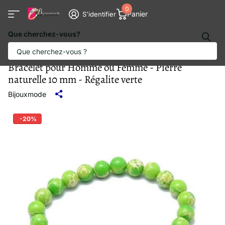
0
Panier
S'identifier
Que cherchez-vous?
Bracelet pour Homme ou Femme - Pierre
naturelle 10 mm - Régalite verte
Bijouxmode
-20%