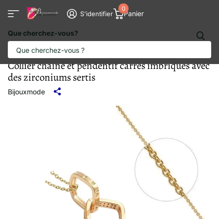
0
Panier
S'identifier
Que cherchez-vous?
Collier chaîne et pendentif carrés imbriqués avec
des zirconiums sertis
Bijouxmode