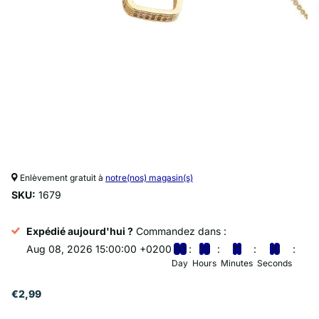
Enlèvement gratuit à
notre(nos) magasin(s)
SKU:
1679
Expédié aujourd'hui ?
Commandez dans :
Aug 08, 2026 15:00:00 +0200
0
0
1
3
1
1
1
5
Day
Hours
Minutes
Seconds
€2,99