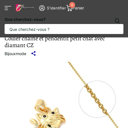
0
Panier
S'identifier
Que cherchez-vous?
Collier chaîne et pendentif petit chat avec
diamant CZ
Bijouxmode