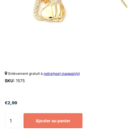
Enlèvement gratuit à
notre(nos) magasin(s)
SKU:
1575
€2,99
Ajouter au panier