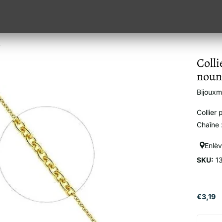
s
Colli
noun
Bijoux
Collier
Chaîne 
Enlè
SKU:
1
€3,19