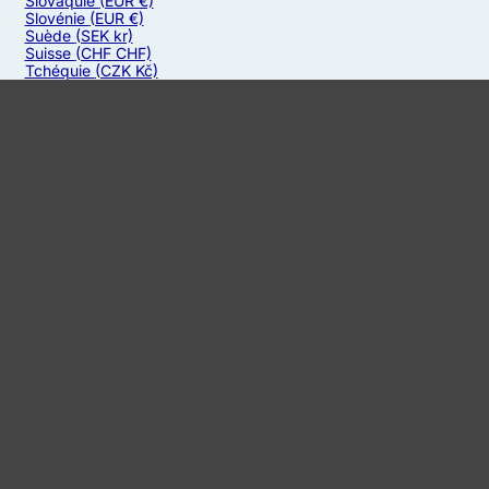
Slovaquie
(EUR €)
Slovénie
(EUR €)
Suède
(SEK kr)
Suisse
(CHF CHF)
Tchéquie
(CZK Kč)