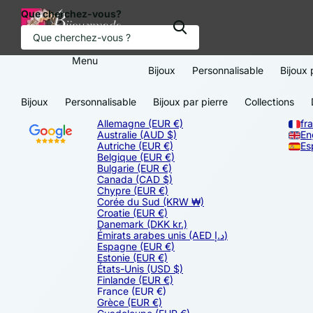
Que cherchez-vous?
Menu
Bijoux
Personnalisable
Bijoux 
Bijoux
Personnalisable
Bijoux par pierre
Collections
Allemagne
(EUR €)
fr
Australie
(AUD $)
En
Autriche
(EUR €)
Es
Belgique
(EUR €)
Bulgarie
(EUR €)
Canada
(CAD $)
Chypre
(EUR €)
Corée du Sud
(KRW ₩)
Croatie
(EUR €)
Danemark
(DKK kr.)
Émirats arabes unis
(AED د.إ)
Espagne
(EUR €)
Estonie
(EUR €)
États-Unis
(USD $)
Finlande
(EUR €)
France
(EUR €)
Grèce
(EUR €)