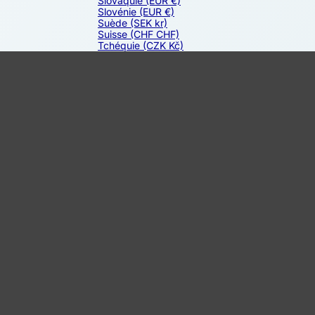
Slovaquie
(EUR €)
Slovénie
(EUR €)
Suède
(SEK kr)
Suisse
(CHF CHF)
Tchéquie
(CZK Kč)