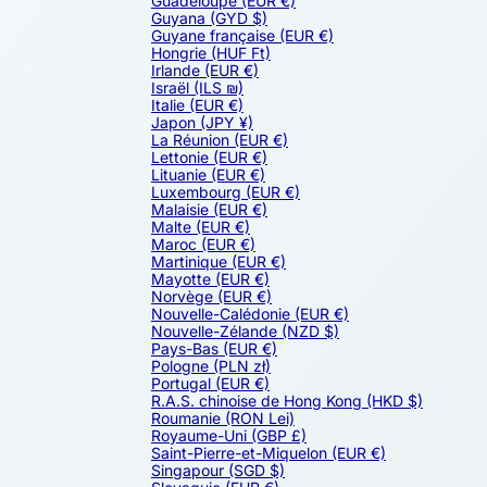
Guadeloupe
(EUR €)
Guyana
(GYD $)
Guyane française
(EUR €)
Hongrie
(HUF Ft)
Irlande
(EUR €)
Israël
(ILS ₪)
Italie
(EUR €)
Japon
(JPY ¥)
La Réunion
(EUR €)
Lettonie
(EUR €)
Lituanie
(EUR €)
Luxembourg
(EUR €)
Malaisie
(EUR €)
Malte
(EUR €)
Maroc
(EUR €)
Martinique
(EUR €)
Mayotte
(EUR €)
Norvège
(EUR €)
Nouvelle-Calédonie
(EUR €)
Nouvelle-Zélande
(NZD $)
Pays-Bas
(EUR €)
Pologne
(PLN zł)
Portugal
(EUR €)
R.A.S. chinoise de Hong Kong
(HKD $)
Roumanie
(RON Lei)
Royaume-Uni
(GBP £)
Saint-Pierre-et-Miquelon
(EUR €)
Singapour
(SGD $)