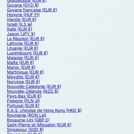
Guadeloupe
(EUR €)
Guyana
(GYD $)
Guyane française
(EUR €)
Hongrie
(HUF Ft)
Irlande
(EUR €)
Israël
(ILS ₪)
Italie
(EUR €)
Japon
(JPY ¥)
La Réunion
(EUR €)
Lettonie
(EUR €)
Lituanie
(EUR €)
Luxembourg
(EUR €)
Malaisie
(EUR €)
Malte
(EUR €)
Maroc
(EUR €)
Martinique
(EUR €)
Mayotte
(EUR €)
Norvège
(EUR €)
Nouvelle-Calédonie
(EUR €)
Nouvelle-Zélande
(NZD $)
Pays-Bas
(EUR €)
Pologne
(PLN zł)
Portugal
(EUR €)
R.A.S. chinoise de Hong Kong
(HKD $)
Roumanie
(RON Lei)
Royaume-Uni
(GBP £)
Saint-Pierre-et-Miquelon
(EUR €)
Singapour
(SGD $)