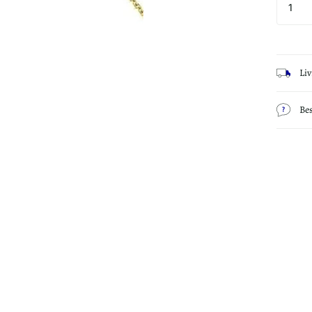
Li
Be