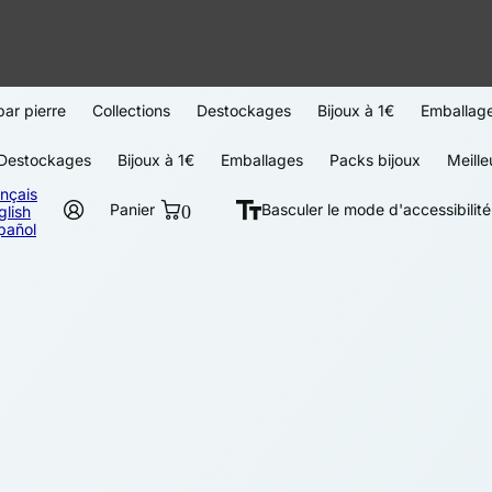
par pierre
Collections
Destockages
Bijoux à 1€
Emballag
Destockages
Bijoux à 1€
Emballages
Packs bijoux
Meille
ançais
Panier
0
Basculer le mode d'accessibilité
glish
pañol