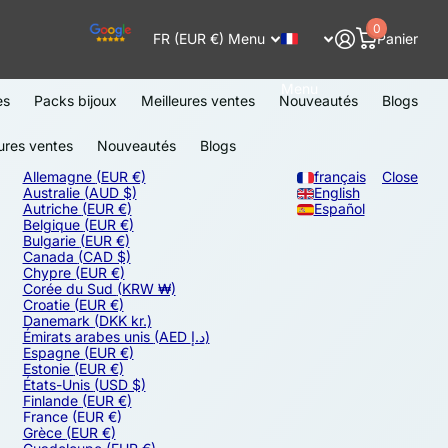
0
FR (EUR €)
Menu
Panier
Menu
es
Packs bijoux
Meilleures ventes
Nouveautés
Blogs
ures ventes
Nouveautés
Blogs
Allemagne
(EUR €)
français
Close
Australie
(AUD $)
English
Autriche
(EUR €)
Español
Belgique
(EUR €)
Bulgarie
(EUR €)
Canada
(CAD $)
Chypre
(EUR €)
Corée du Sud
(KRW ₩)
Croatie
(EUR €)
Danemark
(DKK kr.)
Émirats arabes unis
(AED د.إ)
Espagne
(EUR €)
Estonie
(EUR €)
États-Unis
(USD $)
Finlande
(EUR €)
France
(EUR €)
Grèce
(EUR €)