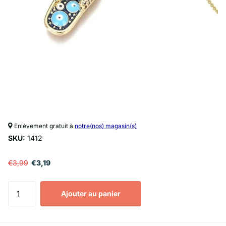
Enlèvement gratuit à
notre(nos) magasin(s)
SKU:
1412
€3,99
€3,19
Ajouter au panier