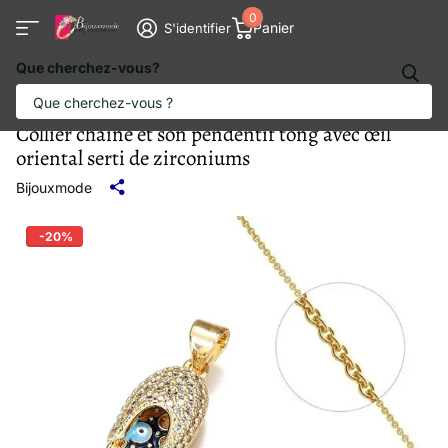
0
Panier
S'identifier
Que cherchez-vous?
Collier chaîne et son pendentif tong avec œil
oriental serti de zirconiums
Bijouxmode
-20%