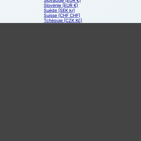
Slovaquie
(EUR €)
Slovénie
(EUR €)
Suède
(SEK kr)
Suisse
(CHF CHF)
Tchéquie
(CZK Kč)