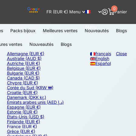
0
FR (EUR €)
Menu
Panier
Menu
es
Packs bijoux
Meilleures ventes
Nouveautés
Blogs
ures ventes
Nouveautés
Blogs
Allemagne
(EUR €)
français
Close
Australie
(AUD $)
English
Autriche
(EUR €)
Español
Belgique
(EUR €)
Bulgarie
(EUR €)
Canada
(CAD $)
Chypre
(EUR €)
Corée du Sud
(KRW ₩)
Croatie
(EUR €)
Danemark
(DKK kr.)
Émirats arabes unis
(AED د.إ)
Espagne
(EUR €)
Estonie
(EUR €)
États-Unis
(USD $)
Finlande
(EUR €)
France
(EUR €)
Grèce
(EUR €)