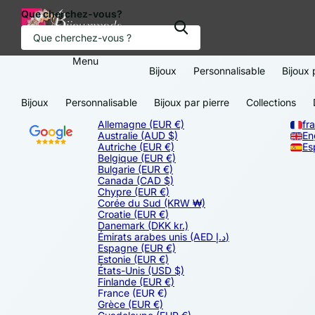
Que cherchez-vous?
Menu
Bijoux
Personnalisable
Bijoux 
Bijoux
Personnalisable
Bijoux par pierre
Collections
Allemagne
(EUR €)
fr
Australie
(AUD $)
En
Autriche
(EUR €)
Es
Belgique
(EUR €)
Bulgarie
(EUR €)
Canada
(CAD $)
Chypre
(EUR €)
Corée du Sud
(KRW ₩)
Croatie
(EUR €)
Danemark
(DKK kr.)
Émirats arabes unis
(AED د.إ)
Espagne
(EUR €)
Estonie
(EUR €)
États-Unis
(USD $)
Finlande
(EUR €)
France
(EUR €)
Grèce
(EUR €)