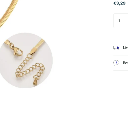
€3,29
Li
Be