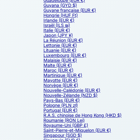
Guadeloupe
(EUR €)
Guyana
(GYD $)
Guyane française
(EUR €)
Hongrie
(HUF Ft)
Irlande
(EUR €)
Israël
(ILS ₪)
Italie
(EUR €)
Japon
(JPY ¥)
La Réunion
(EUR €)
Lettonie
(EUR €)
Lituanie
(EUR €)
Luxembourg
(EUR €)
Malaisie
(EUR €)
Malte
(EUR €)
Maroc
(EUR €)
Martinique
(EUR €)
Mayotte
(EUR €)
Norvège
(EUR €)
Nouvelle-Calédonie
(EUR €)
Nouvelle-Zélande
(NZD $)
Pays-Bas
(EUR €)
Pologne
(PLN zł)
Portugal
(EUR €)
R.A.S. chinoise de Hong Kong
(HKD $)
Roumanie
(RON Lei)
Royaume-Uni
(GBP £)
Saint-Pierre-et-Miquelon
(EUR €)
Singapour
(SGD $)