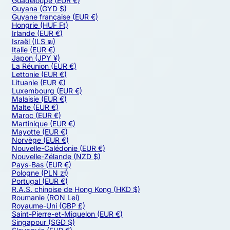
Guadeloupe
(EUR €)
Guyana
(GYD $)
Guyane française
(EUR €)
Hongrie
(HUF Ft)
Irlande
(EUR €)
Israël
(ILS ₪)
Italie
(EUR €)
Japon
(JPY ¥)
La Réunion
(EUR €)
Lettonie
(EUR €)
Lituanie
(EUR €)
Luxembourg
(EUR €)
Malaisie
(EUR €)
Malte
(EUR €)
Maroc
(EUR €)
Martinique
(EUR €)
Mayotte
(EUR €)
Norvège
(EUR €)
Nouvelle-Calédonie
(EUR €)
Nouvelle-Zélande
(NZD $)
Pays-Bas
(EUR €)
Pologne
(PLN zł)
Portugal
(EUR €)
R.A.S. chinoise de Hong Kong
(HKD $)
Roumanie
(RON Lei)
Royaume-Uni
(GBP £)
Saint-Pierre-et-Miquelon
(EUR €)
Singapour
(SGD $)