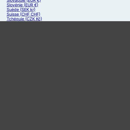
Slovaquie
(EUR €)
Slovénie
(EUR €)
Suède
(SEK kr)
Suisse
(CHF CHF)
Tchéquie
(CZK Kč)