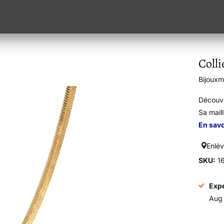
Colli
Bijoux
Découvr
Sa mail
En savo
Enlè
SKU:
1
Expé
Aug