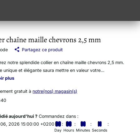
er chaîne maille chevrons 2,5 mm
mode
Partagez ce produit
ez notre splendide collier en chaîne maille chevrons 2,5 mm.
le unique et élégante saura mettre en valeur votre...
ir plus
vement gratuit à
notre(nos) magasin(s)
640
dié aujourd'hui ?
Commandez dans :
 06, 2026 15:00:00 +0200
0
0
0
4
5
7
1
0
Day
Hours
Minutes
Seconds