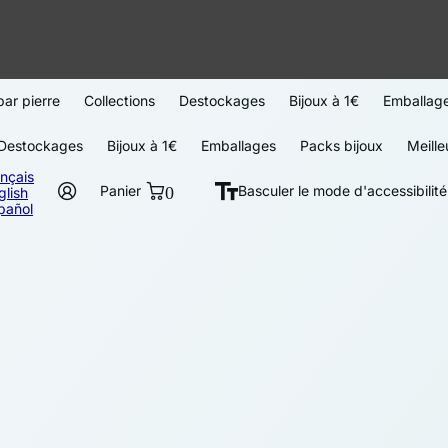
par pierre
Collections
Destockages
Bijoux à 1€
Emballag
Destockages
Bijoux à 1€
Emballages
Packs bijoux
Meille
ançais
Panier
0
Basculer le mode d'accessibilité
glish
pañol