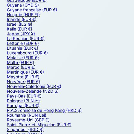
Guadeloupe
(EUR €)
Guyana
(GYD $)
Guyane française
(EUR €)
Hongrie
(HUF Ft)
Irlande
(EUR €)
Israël
(ILS ₪)
Italie
(EUR €)
Japon
(JPY ¥)
La Réunion
(EUR €)
Lettonie
(EUR €)
Lituanie
(EUR €)
Luxembourg
(EUR €)
Malaisie
(EUR €)
Malte
(EUR €)
Maroc
(EUR €)
Martinique
(EUR €)
Mayotte
(EUR €)
Norvège
(EUR €)
Nouvelle-Calédonie
(EUR €)
Nouvelle-Zélande
(NZD $)
Pays-Bas
(EUR €)
Pologne
(PLN zł)
Portugal
(EUR €)
R.A.S. chinoise de Hong Kong
(HKD $)
Roumanie
(RON Lei)
Royaume-Uni
(GBP £)
Saint-Pierre-et-Miquelon
(EUR €)
Singapour
(SGD $)