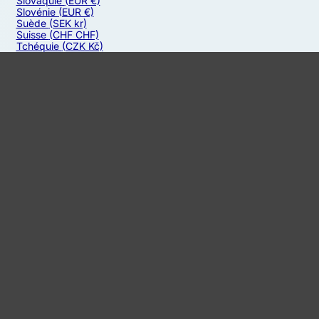
Slovaquie
(EUR €)
Slovénie
(EUR €)
Suède
(SEK kr)
Suisse
(CHF CHF)
Tchéquie
(CZK Kč)