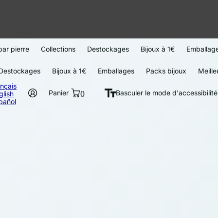
par pierre
Collections
Destockages
Bijoux à 1€
Emballag
Destockages
Bijoux à 1€
Emballages
Packs bijoux
Meille
ançais
Panier
0
Basculer le mode d'accessibilité
glish
pañol