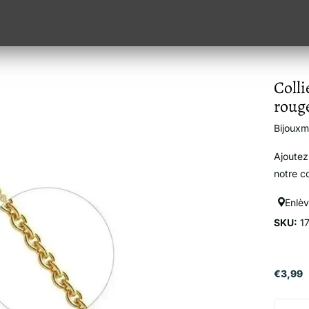
Colli
roug
Bijoux
Ajoutez
notre co
Enlè
SKU:
1
€3,99