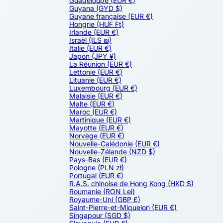
Guadeloupe
(EUR €)
Guyana
(GYD $)
Guyane française
(EUR €)
Hongrie
(HUF Ft)
Irlande
(EUR €)
Israël
(ILS ₪)
Italie
(EUR €)
Japon
(JPY ¥)
La Réunion
(EUR €)
Lettonie
(EUR €)
Lituanie
(EUR €)
Luxembourg
(EUR €)
Malaisie
(EUR €)
Malte
(EUR €)
Maroc
(EUR €)
Martinique
(EUR €)
Mayotte
(EUR €)
Norvège
(EUR €)
Nouvelle-Calédonie
(EUR €)
Nouvelle-Zélande
(NZD $)
Pays-Bas
(EUR €)
Pologne
(PLN zł)
Portugal
(EUR €)
R.A.S. chinoise de Hong Kong
(HKD $)
Roumanie
(RON Lei)
Royaume-Uni
(GBP £)
Saint-Pierre-et-Miquelon
(EUR €)
Singapour
(SGD $)