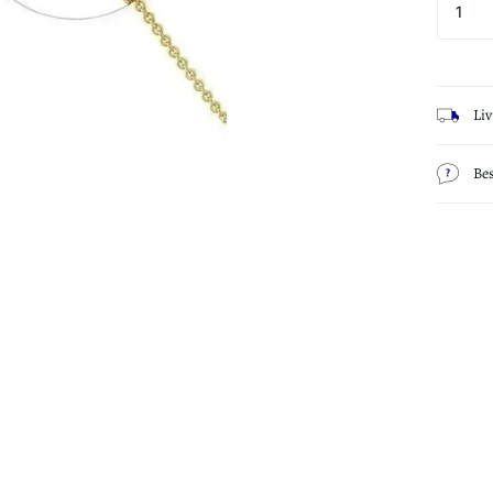
Li
Be