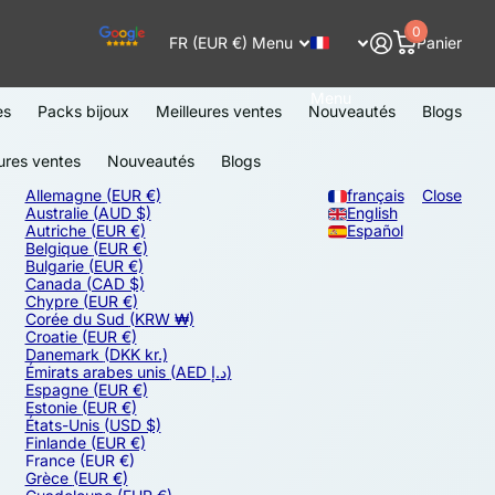
0
FR (EUR €)
Menu
Panier
Menu
es
Packs bijoux
Meilleures ventes
Nouveautés
Blogs
ures ventes
Nouveautés
Blogs
Allemagne
(EUR €)
français
Close
Australie
(AUD $)
English
Autriche
(EUR €)
Español
Belgique
(EUR €)
Bulgarie
(EUR €)
Canada
(CAD $)
Chypre
(EUR €)
Corée du Sud
(KRW ₩)
Croatie
(EUR €)
Danemark
(DKK kr.)
Émirats arabes unis
(AED د.إ)
Espagne
(EUR €)
Estonie
(EUR €)
États-Unis
(USD $)
Finlande
(EUR €)
France
(EUR €)
Grèce
(EUR €)