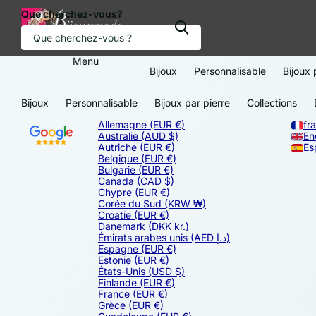
Que cherchez-vous?
Menu
Bijoux
Personnalisable
Bijoux 
Bijoux
Personnalisable
Bijoux par pierre
Collections
Allemagne
(EUR €)
fr
Australie
(AUD $)
En
Autriche
(EUR €)
Es
Belgique
(EUR €)
Bulgarie
(EUR €)
Canada
(CAD $)
Chypre
(EUR €)
Corée du Sud
(KRW ₩)
Croatie
(EUR €)
Danemark
(DKK kr.)
Émirats arabes unis
(AED د.إ)
Espagne
(EUR €)
Estonie
(EUR €)
États-Unis
(USD $)
Finlande
(EUR €)
France
(EUR €)
Grèce
(EUR €)