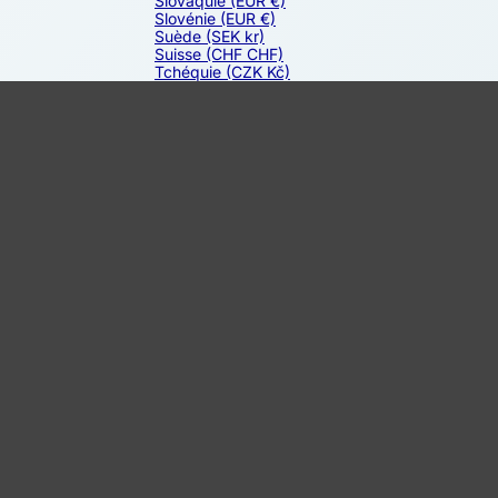
Slovaquie
(EUR €)
Slovénie
(EUR €)
Suède
(SEK kr)
Suisse
(CHF CHF)
Tchéquie
(CZK Kč)