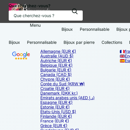
Que cherchez-vous?
Menu
Bijoux
Personnalisable
Bijoux 
Bijoux
Personnalisable
Bijoux par pierre
Collections
Allemagne
(EUR €)
fr
Australie
(AUD $)
En
Autriche
(EUR €)
Es
Belgique
(EUR €)
Bulgarie
(EUR €)
Canada
(CAD $)
Chypre
(EUR €)
Corée du Sud
(KRW ₩)
Croatie
(EUR €)
Danemark
(DKK kr.)
Émirats arabes unis
(AED د.إ)
Espagne
(EUR €)
Estonie
(EUR €)
États-Unis
(USD $)
Finlande
(EUR €)
France
(EUR €)
Grèce
(EUR €)