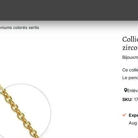
oniums colorés sertis
Colli
zirco
Bijoux
Ce coll
Le pend
Enlè
SKU:
1
Expé
Aug