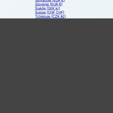
Slovaquie
(EUR €)
Slovénie
(EUR €)
Suède
(SEK kr)
Suisse
(CHF CHF)
Tchéquie
(CZK Kč)