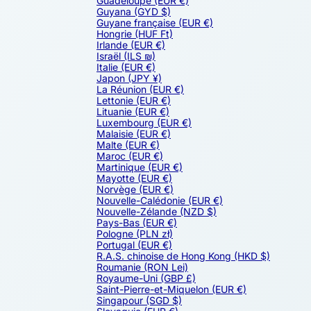
Guadeloupe
(EUR €)
Guyana
(GYD $)
Guyane française
(EUR €)
Hongrie
(HUF Ft)
Irlande
(EUR €)
Israël
(ILS ₪)
Italie
(EUR €)
Japon
(JPY ¥)
La Réunion
(EUR €)
Lettonie
(EUR €)
Lituanie
(EUR €)
Luxembourg
(EUR €)
Malaisie
(EUR €)
Malte
(EUR €)
Maroc
(EUR €)
Martinique
(EUR €)
Mayotte
(EUR €)
Norvège
(EUR €)
Nouvelle-Calédonie
(EUR €)
Nouvelle-Zélande
(NZD $)
Pays-Bas
(EUR €)
Pologne
(PLN zł)
Portugal
(EUR €)
R.A.S. chinoise de Hong Kong
(HKD $)
Roumanie
(RON Lei)
Royaume-Uni
(GBP £)
Saint-Pierre-et-Miquelon
(EUR €)
Singapour
(SGD $)