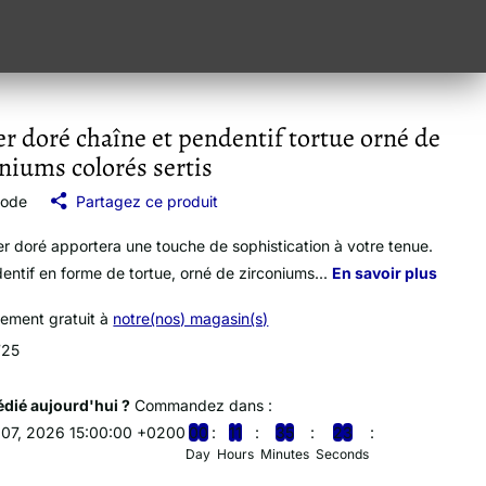
er doré chaîne et pendentif tortue orné de
niums colorés sertis
mode
Partagez ce produit
ier doré apportera une touche de sophistication à votre tenue.
entif en forme de tortue, orné de zirconiums...
En savoir plus
vement gratuit à
notre(nos) magasin(s)
725
dié aujourd'hui ?
Commandez dans :
 07, 2026 15:00:00 +0200
0
0
1
1
3
5
2
2
Day
Hours
Minutes
Seconds