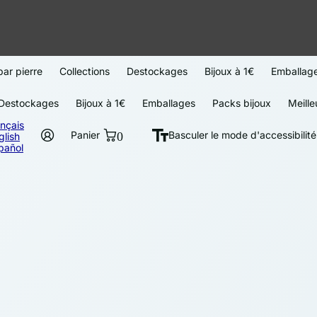
par pierre
Collections
Destockages
Bijoux à 1€
Emballag
Destockages
Bijoux à 1€
Emballages
Packs bijoux
Meille
ançais
Panier
0
Basculer le mode d'accessibilité
glish
pañol