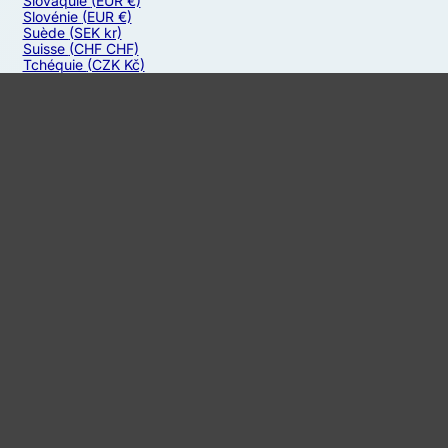
Slovaquie
(EUR €)
Slovénie
(EUR €)
Suède
(SEK kr)
Suisse
(CHF CHF)
Tchéquie
(CZK Kč)