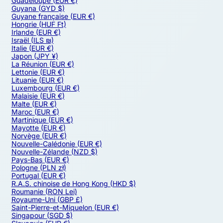
Guadeloupe
(EUR €)
Guyana
(GYD $)
Guyane française
(EUR €)
Hongrie
(HUF Ft)
Irlande
(EUR €)
Israël
(ILS ₪)
Italie
(EUR €)
Japon
(JPY ¥)
La Réunion
(EUR €)
Lettonie
(EUR €)
Lituanie
(EUR €)
Luxembourg
(EUR €)
Malaisie
(EUR €)
Malte
(EUR €)
Maroc
(EUR €)
Martinique
(EUR €)
Mayotte
(EUR €)
Norvège
(EUR €)
Nouvelle-Calédonie
(EUR €)
Nouvelle-Zélande
(NZD $)
Pays-Bas
(EUR €)
Pologne
(PLN zł)
Portugal
(EUR €)
R.A.S. chinoise de Hong Kong
(HKD $)
Roumanie
(RON Lei)
Royaume-Uni
(GBP £)
Saint-Pierre-et-Miquelon
(EUR €)
Singapour
(SGD $)