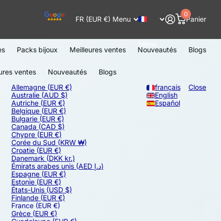
0
FR (EUR €)
Menu
Panier
Menu
es
Packs bijoux
Meilleures ventes
Nouveautés
Blogs
ures ventes
Nouveautés
Blogs
Allemagne
(EUR €)
français
Close
Australie
(AUD $)
English
Autriche
(EUR €)
Español
Belgique
(EUR €)
Bulgarie
(EUR €)
Canada
(CAD $)
Chypre
(EUR €)
Corée du Sud
(KRW ₩)
Croatie
(EUR €)
Danemark
(DKK kr.)
Émirats arabes unis
(AED د.إ)
Espagne
(EUR €)
Estonie
(EUR €)
États-Unis
(USD $)
Finlande
(EUR €)
France
(EUR €)
Grèce
(EUR €)