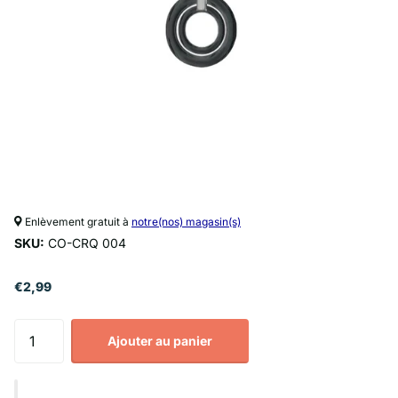
Enlèvement gratuit à
notre(nos) magasin(s)
SKU:
CO-CRQ 004
€2,99
Ajouter au panier