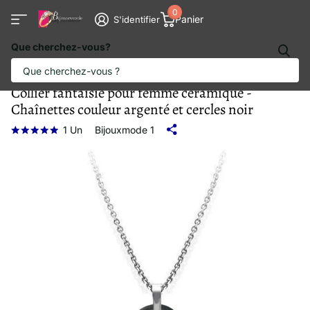
0
Panier
S'identifier
Que cherchez-vous?
Collier fantaisie pour femme céramique -
Chaînettes couleur argenté et cercles noir
1
Un
Bijouxmode 1