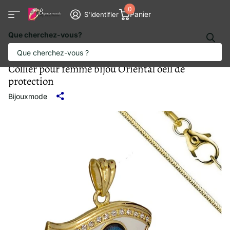
0
Panier
S'identifier
Que cherchez-vous?
Collier pour femme bijou Oriental oeil de
protection
Bijouxmode