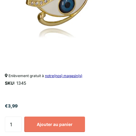
Enlèvement gratuit à
notre(nos) magasin(s)
SKU:
1345
€3,99
Ajouter au panier