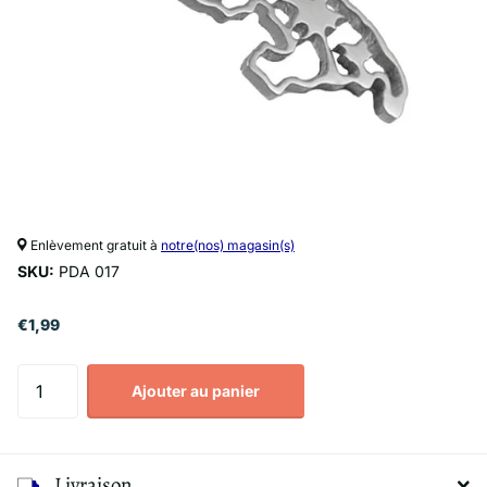
Enlèvement gratuit à
notre(nos) magasin(s)
SKU:
PDA 017
€1,99
Ajouter au panier
Livraison