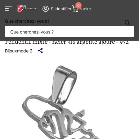
0
Panier
S'identifier
Que cherchez-vous?
Pendentif mixte - Acier 316 argenté ajouré - 972
Bijouxmode 2