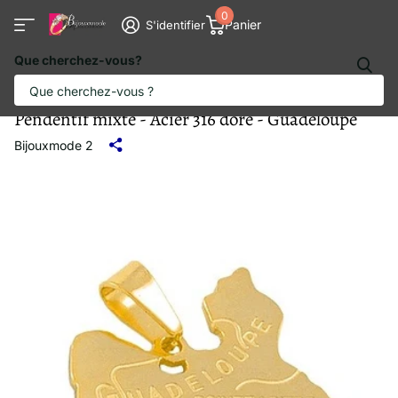
0
Panier
S'identifier
Que cherchez-vous?
Pendentif mixte - Acier 316 doré - Guadeloupe
Bijouxmode 2